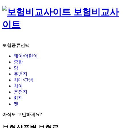
보험비교사
이트
보험종류선택
태아/어린이
종합
암
유병자
치매/간병
치아
운전자
화재
펫
아직도 고민하세요?
보험상품별 보험료